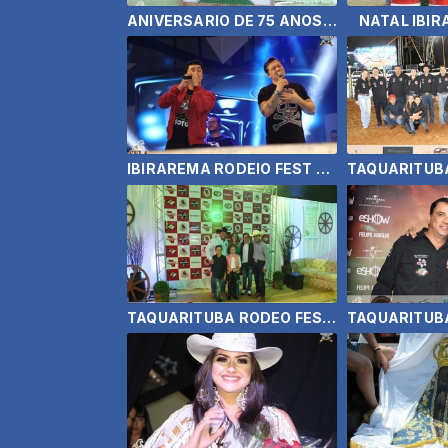
ANIVERSARIO DE 75 ANOS DA CIDADE DE IBIIRAREMA
NATAL IBIR
IBIRAREMA RODEIO FEST 2019 - GEORGE HENRIQUE & RODRIGO
TAQUARITUBA RODEO FEST 2019 - ZE NETO E CRISTIANO