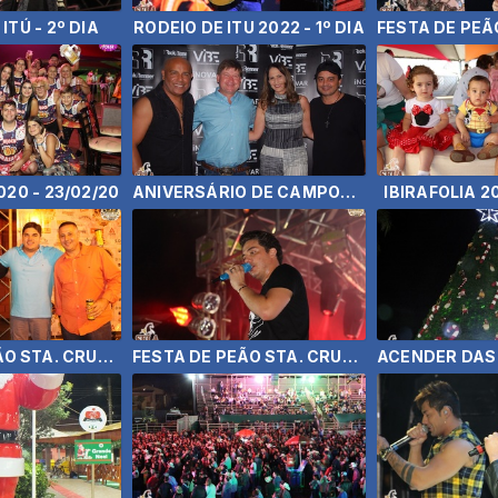
ITÚ - 2º DIA
RODEIO DE ITU 2022 - 1º DIA
020 - 23/02/20
ANIVERSÁRIO DE CAMPOS NOVOS PAULISTA 2020
IBIRAFOLIA 2
FESTA DE PEÃO STA. CRUZ RIO PARDO - EDUARDO COSTA
FESTA DE PEÃO STA. CRUZ DO RIO PARDO - WESLEY SAFADÃO