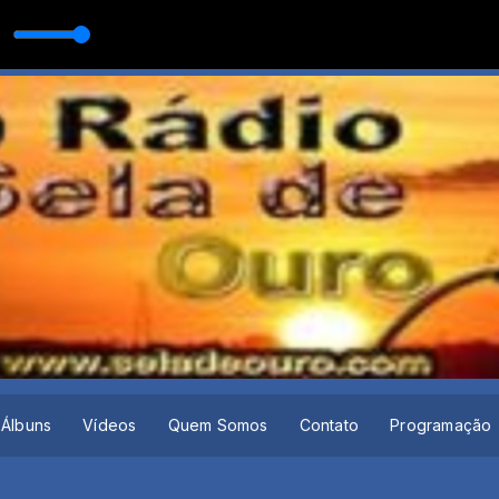
ração DVD Feito à Mão
Álbuns
Vídeos
Quem Somos
Contato
Programação