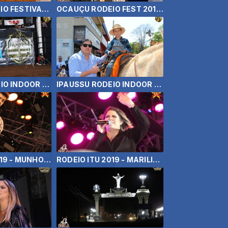
OCAUÇU RODEIO FESTIVAL - FIDUMA E JECA - ENCERRAMENTO
OCAUÇU RODEIO FEST 2019 - BRUNA GONÇALVES
IPAUSSU RODEIO INDOOR 2019 - TRÊS TAMBORES CLASSIFICAÇÃO
IPAUSSU RODEIO INDOOR 2019 - CAVALGADA
RODEIO ITU 2019 - MUNHOZ E MARIANO, GUSTAVO MIOTO E ZE NETO E CRSITIANO
RODEIO ITU 2019 - MARILIA MENDONÇA - FERRUGEM E FERNANDO E SOROCABA