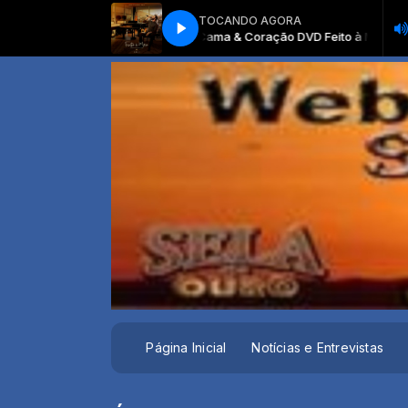
TOCANDO AGORA
avo Lima - Cama & Coração DVD Feito à Mão
Gusttavo Lima - Cama & Co
Página Inicial
Notícias e Entrevistas