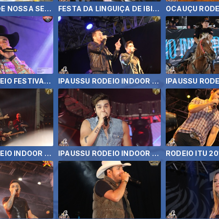
PROCISSÃO DE NOSSA SENHORA APARECIDA EM IBIRAREMA
FESTA DA LINGUIÇA DE IBIRAREMA 2019
OCAUÇU RODEIO FESTIVAL - LÉO E RAPHAEL
IPAUSSU RODEIO INDOOR 2019 - HENRIQUE E DIEGO E ENCERRAMENTO
IPAUSSU RODEIO INDOOR 2019 - ALEXANDRE PIRES
IPAUSSU RODEIO INDOOR 2019 - LUAN SANTANA