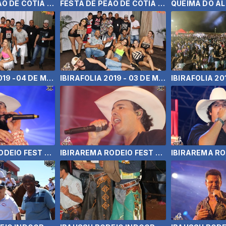
FESTA DE PEÃO DE COTIA 2019 - WESLEY SAFADÃO E SUELLEN SANTOS (13/04/19)
FESTA DE PEÃO DE COTIA - GABRIEL DINIZ E MARILIA MENDONÇA (12/04/19)
IBIRAFOLIA 2019 -04 DE MARÇO
IBIRAFOLIA 2019 - 03 DE MARÇO
IBIRAREMA RODEIO FEST 2018 - LEO E RAPHAEL
IBIRAREMA RODEIO FEST 2018 - CONRADO E ALEKSANDRO