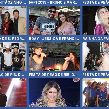
FAPI 2019 - CHITÃOZINHO E XORORÓ
FAPI 2019 - BRUNO E MARRONE
FESTA DE PÃO DE S. PEDRO DO TURVO 2019 - GILBERTO E GILMAR
BDAY - JESSICA E FRANCIS (19/05/19)
FESTA DE PEÃO DE RIB. DO SUL 2019 - JAD E JEFFERSON - MARCUS E DALTO
FESTA DE PEÃO DE RIB. DO SUL 2019 - SANDRA E LEONARDA