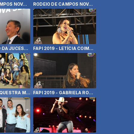
RODEIO DE CAMPOS NOVOS PAULISTA 2019 - MARIA CECILIA E RODOLFO
RODEIO DE CAMPOS NOVOS PAULISTA 2019 - YASMIN SANTOS
INAUGURAÇÃO DA JUCESP ( SP ) 25/07/19
FAPI 2019 - LETÍCIA COIMBRA - PÉRICLES - PEDRO HENRIQUE E RAFAEL
FAPI 2019 - ORQUESTRA MUNICIPAL DE OURINHOS E QUEEN COVER
FAPI 2019 - GABRIELA ROCHA