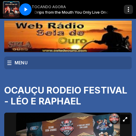
TOCANDO AGORA
erme - Water Drips from the Mouth You Only Live Once
IVERSITÁRIO com O MELHOR DA MUSICA SERTANEJA
SERTANEJO UNIVER
Hugo and Guilherm
MENU
OCAUÇU RODEIO FESTIVAL
- LÉO E RAPHAEL