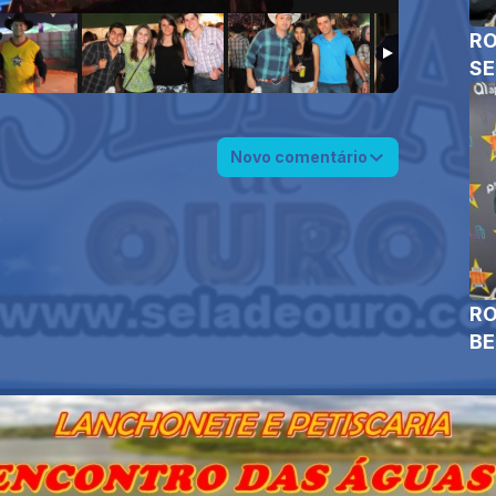
RO
SE
Novo comentário
RO
B