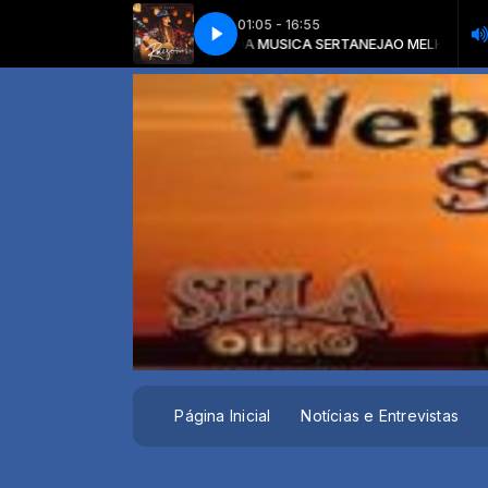
01:05 - 16:55
JA com O MELHOR DA MUSICA SERTANEJA
A PRADO - FOI VOCE QUEM TROUXE
LAUANA PRADO - FOI VOCE QUEM T
O MELHOR DA MUSICA SERTAN
Página Inicial
Notícias e Entrevistas