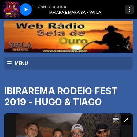
TOCANDO AGORA
R DA MUSICA SERTANEJA
I LA
MAIARA E MARAISA - VAI LA
SERTANEJO UNIVERSITÁRIO com O MELHOR DA 
MENU
IBIRAREMA RODEIO FEST
2019 - HUGO & TIAGO