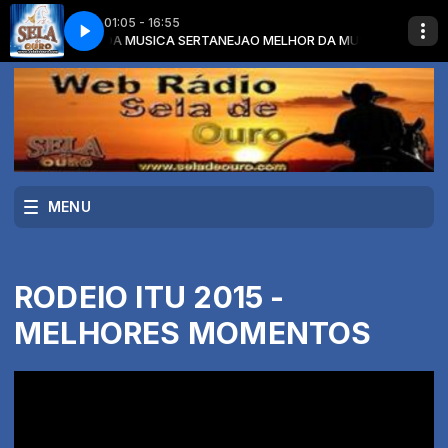
01:05 - 16:55
om O MELHOR DA MUSICA SERTANEJA
 CANOEIRO
MAYCK E LYAN - CANOEIRO
O MELHOR DA MUSICA SERTANEJA
MENU
RODEIO ITU 2015 -
MELHORES MOMENTOS