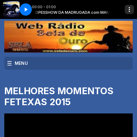
00:00 - 01:00
ndo à Luz de Velas (áudio)
 com MAMEDE LOPES
SHOW DA MADRUGADA com MAMEDE LOPES
Thiago Carvalho Eduardo Costa Chorando à L
MENU
MELHORES MOMENTOS
FETEXAS 2015