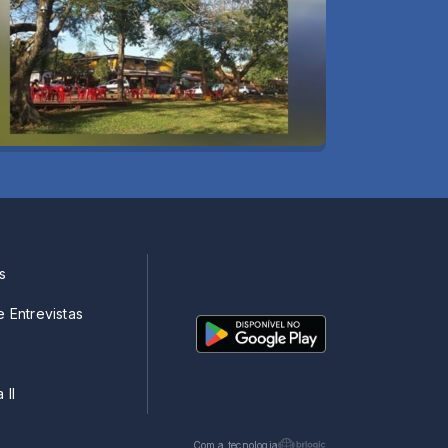
s
e Entrevistas
 II
Com a tecnologia