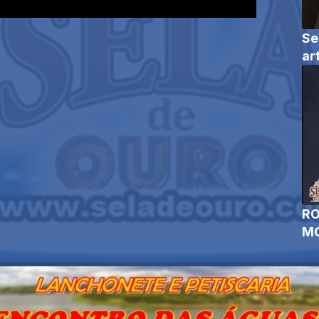
Se
ar
RO
MO