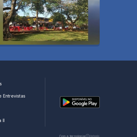
s
e Entrevistas
 II
Com a tecnologia