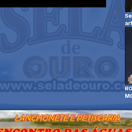
Se
ar
RO
MO