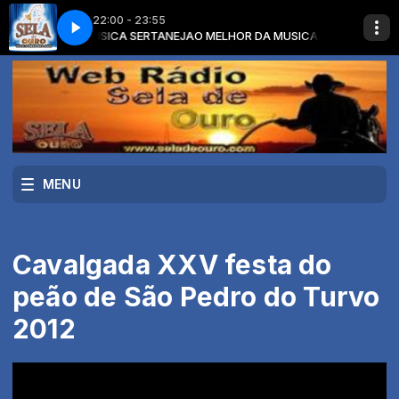
22:00 - 23:55
MELHOR DA MUSICA SERTANEJA
 é O que é Ep No Lago
Munhoz Mariano O que é O que é Ep No Lago
O MELHOR DA MUSICA SERTANEJA com 
MENU
Cavalgada XXV festa do
peão de São Pedro do Turvo
2012