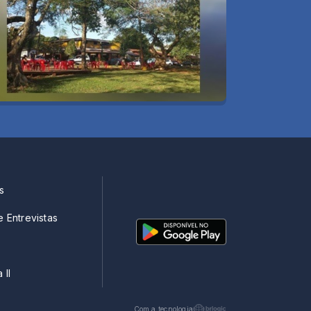
s
e Entrevistas
 II
Com a tecnologia