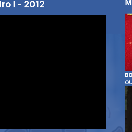
M
ro I - 2012
BO
OU