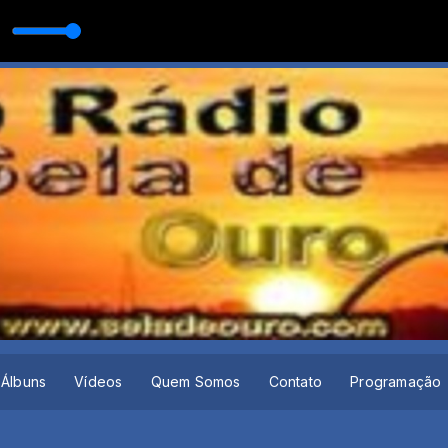
RISTE DO MUNDO
ERTANEJA com O MELHOR DA MUSICA SERTANEJA
Álbuns
Vídeos
Quem Somos
Contato
Programação