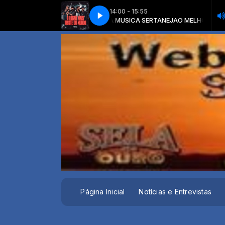
14:00 - 15:55
TANEJA com O MELHOR DA MUSICA SERTANEJA
 VEIA - O LUGAR MAIS TRISTE DO MUNDO
TRAIA VEIA - O LUGAR MAIS T
O MELHOR DA MUSICA S
Página Inicial
Notícias e Entrevistas