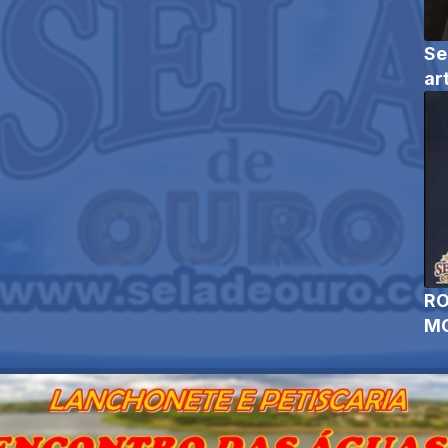
Se
ar
RO
MO