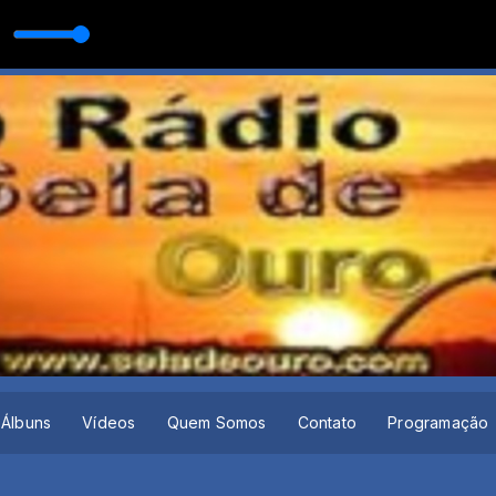
A SERTANEJA com O MELHOR DA MUSICA SERTANEJA
DÃO SERTANEJO _ Os Brutos e as Brutas do SERTANEJO REMIX _ Remix
Álbuns
Vídeos
Quem Somos
Contato
Programação