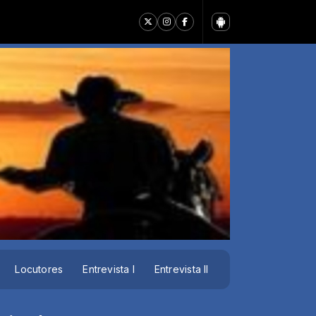
 2022 _002(MP3_160K)
Locutores
Entrevista I
Entrevista II