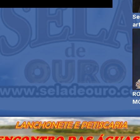
Se
ar
RO
MO