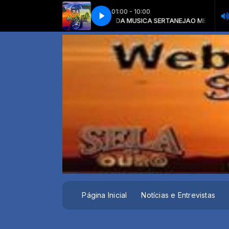
01:00 - 10:00
 Brutas do SERTANEJO REMIX _ Remix 2022 _002(MP3_160K)
SERTANEJA com O MELHOR DA MUSICA SERTANEJA
O MELHOR DA MUSIC
MEGA PANCA
Página Inicial
Notícias e Entrevistas