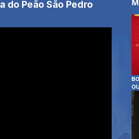
M
a do Peão São Pedro
BO
OU