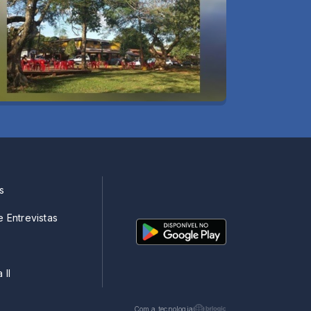
s
e Entrevistas
 II
Com a tecnologia