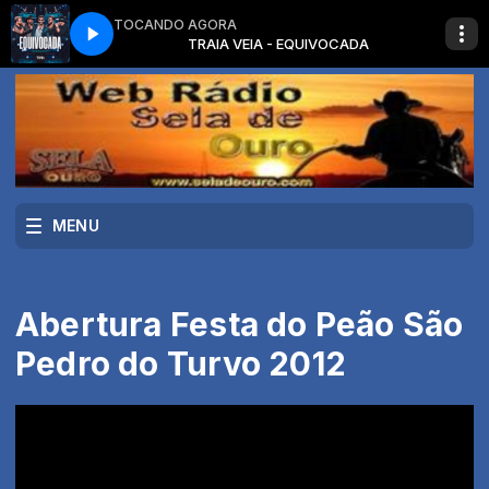
TOCANDO AGORA
 O MELHOR DA MUSICA SERTANEJA
QUIVOCADA
TRAIA VEIA - EQUIVOCADA
MUNDO SERTANEJO E VOCE com O M
MENU
Abertura Festa do Peão São
Pedro do Turvo 2012