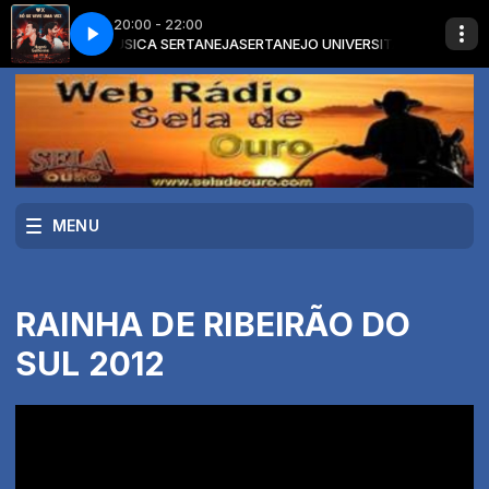
20:00 - 22:00
rom the Mouth You Only Live Once
 MELHOR DA MUSICA SERTANEJA
SERTANEJO UNIVERSITÁRIO com O MEL
Hugo and Guilherme - Water Drips from
MENU
RAINHA DE RIBEIRÃO DO
SUL 2012