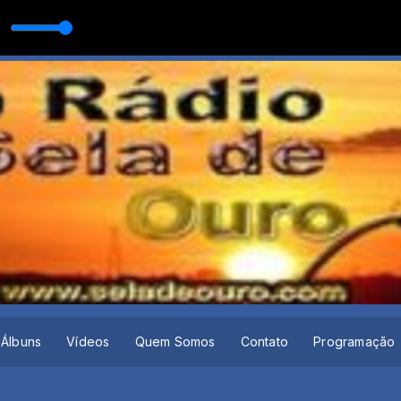
 SEMPRE TEM UM EX
CA SERTANEJA com O MELHOR DA MUSICA SERTANEJA
Álbuns
Vídeos
Quem Somos
Contato
Programação