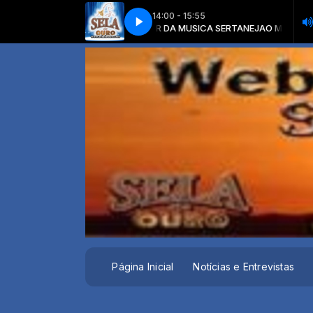
14:00 - 15:55
 SERTANEJA com O MELHOR DA MUSICA SERTANEJA
MIN SANTOS E TIERRY - SEMPRE TEM UM EX
YASMIN SANTOS E TIERRY -
O MELHOR DA MUSI
Página Inicial
Notícias e Entrevistas