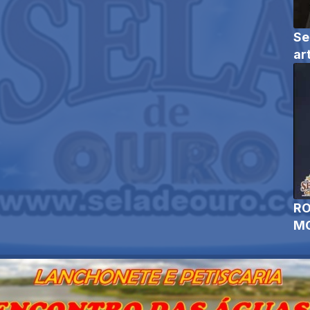
Se
ar
RO
MO