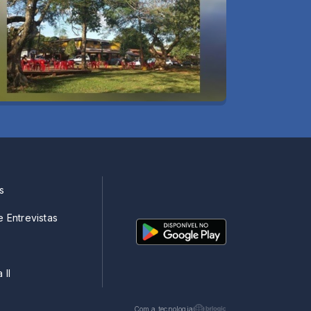
s
e Entrevistas
 II
Com a tecnologia