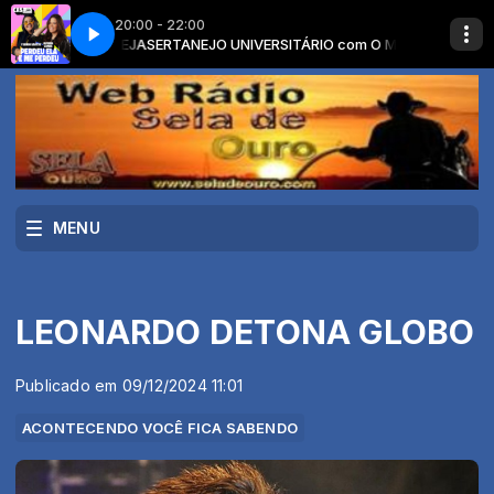
20:00 - 22:00
CA SERTANEJA
 E ME PERDEU
YASMIN SANTOS E JAPINHA CONDE - PERDEU ELA E ME PE
SERTANEJO UNIVERSITÁRIO com O MELHOR DA MUSICA S
MENU
LEONARDO DETONA GLOBO
Publicado em 09/12/2024 11:01
ACONTECENDO VOCÊ FICA SABENDO