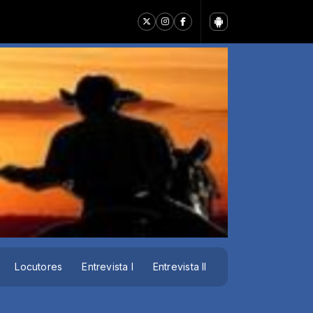
- Guilherme e Benuto (Guia DVD +Amor +Música)
Locutores
Entrevista I
Entrevista II