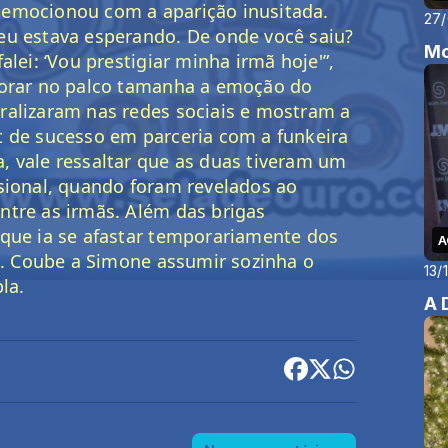
emocionou com a aparição inusitada. 
27
eu estava esperando. De onde você saiu? 
Mo
lei: ‘Vou prestigiar minha irmã hoje'”, 
horar no palco tamanha a emoção do 
alizaram nas redes sociais e mostram a 
 de sucesso em parceria com a funkeira 
 vale ressaltar que as duas tiveram um 
sional, quando foram revelados ao 
tre as irmãs. Além das brigas 
que ia se afastar temporariamente dos 
A
z. Coube a Simone assumir sozinha o 
13/
la.
A 