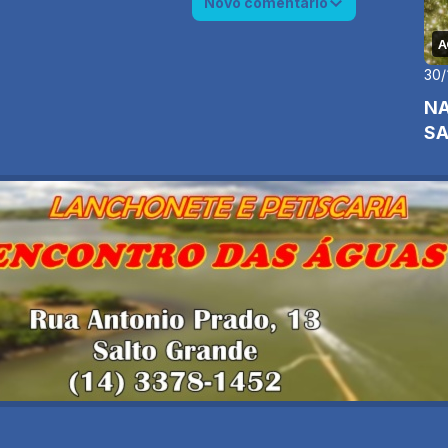
Novo comentário
A
30/
NA
S