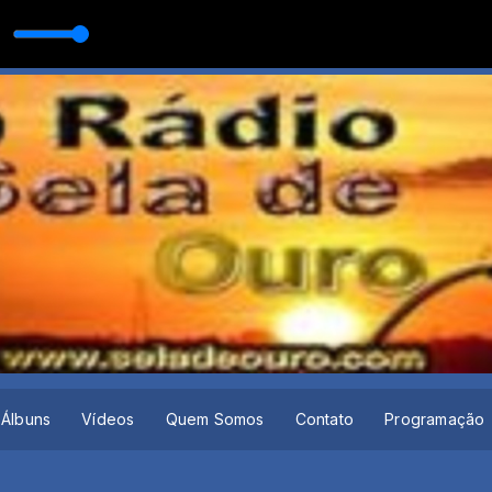
rme e Benuto (Guia DVD +Amor +Música)
QUARTO 67 (Versão Completa) 
Álbuns
Vídeos
Quem Somos
Contato
Programação