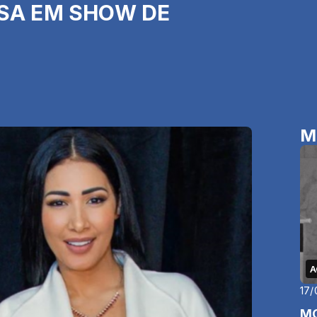
ESA EM SHOW DE
M
A
17/
MO