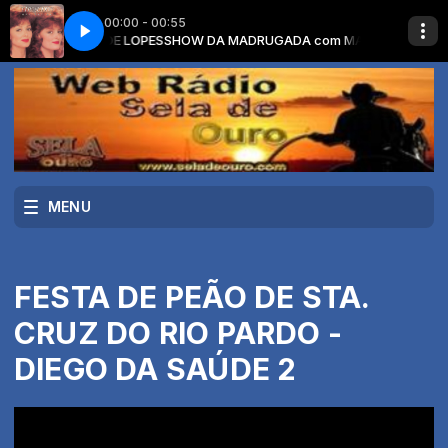
00:00 - 00:55
om MAMEDE LOPES
 ME
THE JUDDS - WHY NOT ME
SHOW DA MADRUGADA com MAMEDE LOPES
MENU
FESTA DE PEÃO DE STA.
CRUZ DO RIO PARDO -
DIEGO DA SAÚDE 2