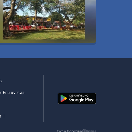
s
e Entrevistas
 II
Com a tecnologia