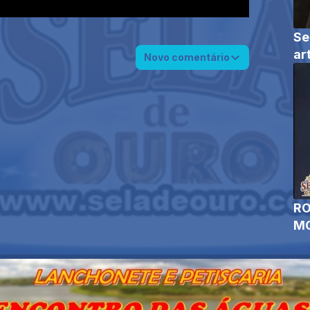
Se
ar
Novo comentário
RO
MO