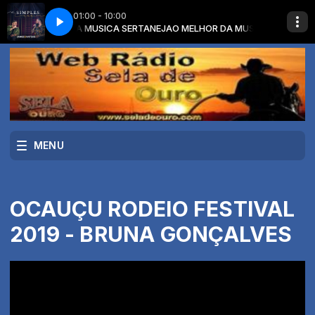
01:00 - 10:00
ELHOR DA MUSICA SERTANEJA
 REGRAS
JORGE E MATEUS - 5 REGRAS
O MELHOR DA MUSICA SERTANEJA com O
MENU
OCAUÇU RODEIO FESTIVAL
2019 - BRUNA GONÇALVES