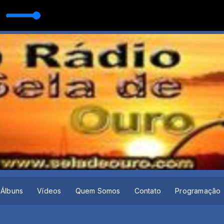
SERTANEJA com O MELHOR DA MUSICA SERTANEJA
Álbuns
Vídeos
Quem Somos
Contato
Programação