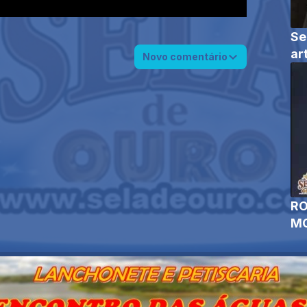
Se
ar
Novo comentário
RO
MO