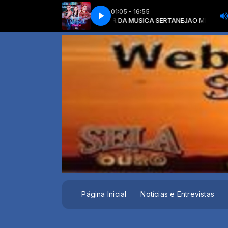
01:05 - 16:55
RTANEJA com O MELHOR DA MUSICA SERTANEJA
MAIARA E MARAISA -- VOU FACIL
MAIARA E MARAISA -- VOU FACIL
O MELHOR DA MUSICA 
Página Inicial
Notícias e Entrevistas