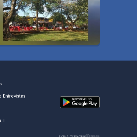
s
e Entrevistas
 II
Com a tecnologia