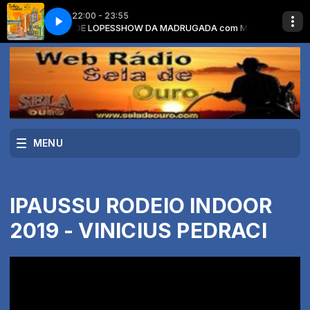
22:00 - 23:55
O MUNDO VAI SOFRER
com MAMEDE LOPES
SHOW DA MADRUGADA com MAMEDE LOPES
MARILIA MENDONÇA - TODO MUNDO VAI SOFRER
MENU
IPAUSSU RODEIO INDOOR
2019 - VINICIUS PEDRACI