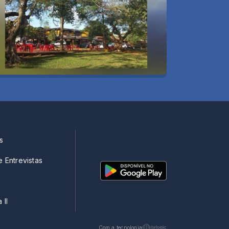
s
e Entrevistas
 II
Com a tecnologia