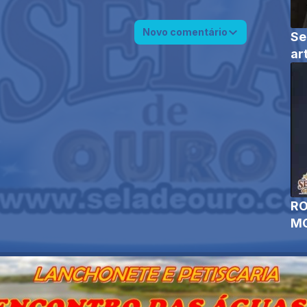
Novo comentário
Se
ar
RO
MO