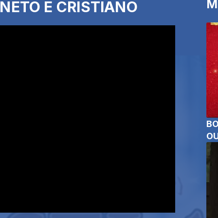
M
E NETO E CRISTIANO
BO
OU