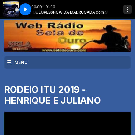
00:00 - 01:00
com MAMEDE LOPES
 - UMA EX
MURILO HUFF E JORGE - UMA EX
SHOW DA MADRUGADA com MAMEDE LOPES
MENU
RODEIO ITU 2019 -
HENRIQUE E JULIANO