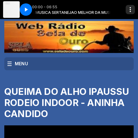
00:00 - 06:55
LHOR DA MUSICA SERTANEJA
COLD
CHRIS STAPLETON - COLD
O MELHOR DA MUSICA SERTANEJA com O 
MENU
QUEIMA DO ALHO IPAUSSU
RODEIO INDOOR - ANINHA
CANDIDO