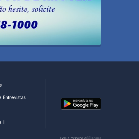
s
e Entrevistas
 II
Com a tecnologia