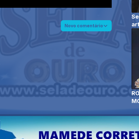
Se
ar
Novo comentário
RO
MO