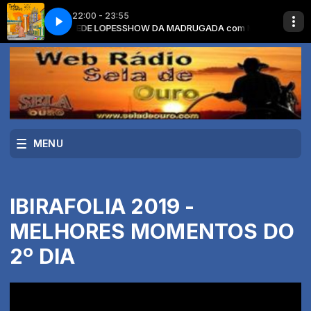
22:00 - 23:55
- TODO MUNDO VAI SOFRER
ADA com MAMEDE LOPES
SHOW DA MADRUGADA com MAMEDE LOPES
MARILIA MENDONÇA - TODO MUNDO VAI SO
MENU
IBIRAFOLIA 2019 -
MELHORES MOMENTOS DO
2º DIA