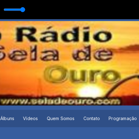
 DIREÇAO
Álbuns
Vídeos
Quem Somos
Contato
Programação