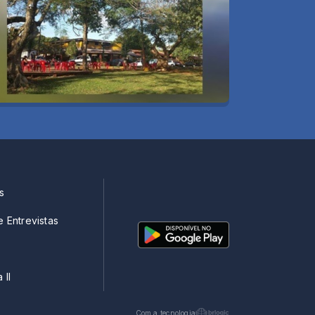
s
e Entrevistas
 II
Com a tecnologia