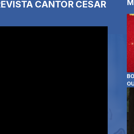
M
REVISTA CANTOR CESAR
BO
OU