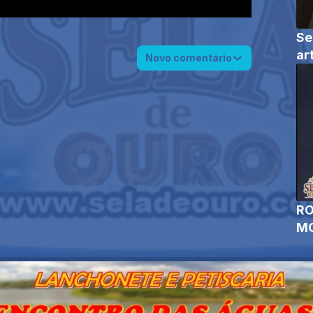
Se
ar
Novo comentário
RO
MO