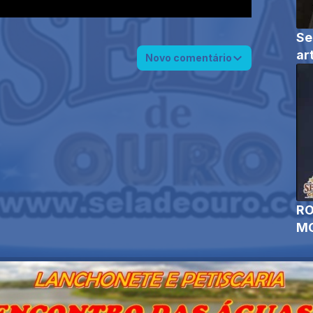
Se
ar
Novo comentário
RO
MO