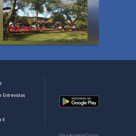
s
e Entrevistas
 II
Com a tecnologia