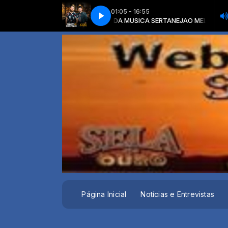
01:05 - 16:55
NEJA com O MELHOR DA MUSICA SERTANEJA
ZE NETO E CRISTIANO - LONG NECK
ZE NETO E CRISTIANO - LONG NECK
O MELHOR DA MUSICA SER
Página Inicial
Notícias e Entrevistas