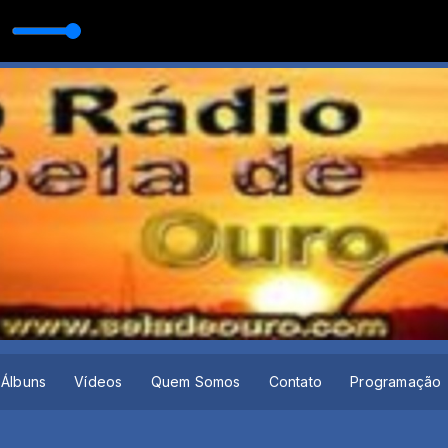
TANEJA com O MELHOR DA MUSICA SERTANEJA
Álbuns
Vídeos
Quem Somos
Contato
Programação