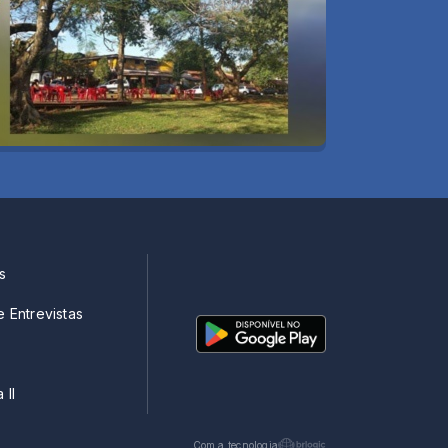
s
e Entrevistas
 II
Com a tecnologia