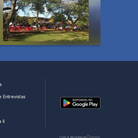
s
e Entrevistas
 II
Com a tecnologia