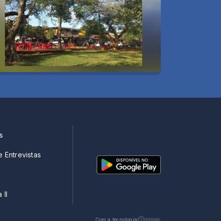
s
e Entrevistas
 II
Com a tecnologia