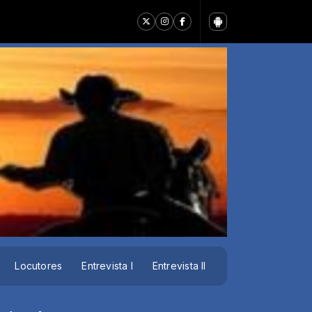
(MP3_160K)
Locutores
Entrevista I
Entrevista II