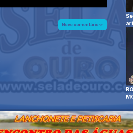
Se
ar
Novo comentário
RO
MO