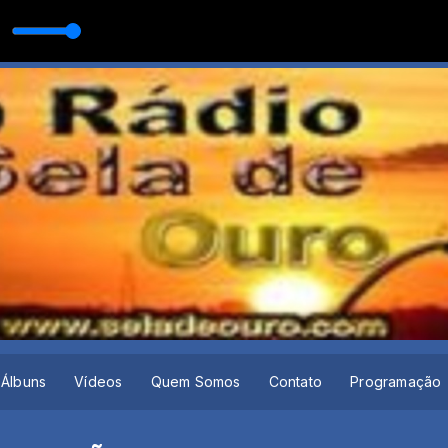
EJO _ Os Brutos e as Brutas do SERTANEJO REMIX _ Remix 2022 _002
Álbuns
Vídeos
Quem Somos
Contato
Programação