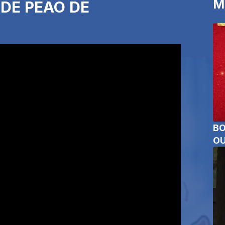
M
 DE PEÃO DE
BO
OU