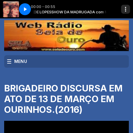
00:00 - 00:55
ADA com MAMEDE LOPES
Y NOT ME
THE JUDDS - WHY NOT ME
SHOW DA MADRUGADA com MAMEDE LOPES
MENU
BRIGADEIRO DISCURSA EM
ATO DE 13 DE MARÇO EM
OURINHOS.(2016)