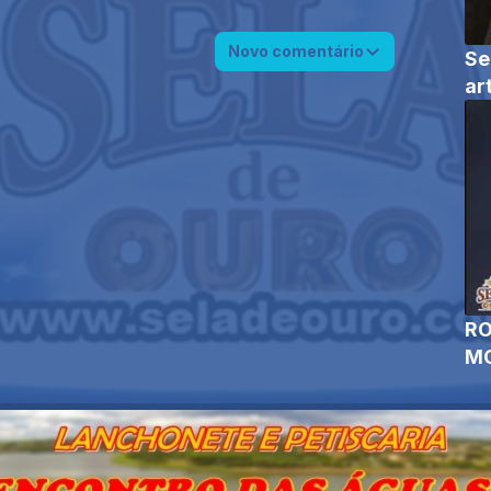
Novo comentário
Se
ar
RO
MO