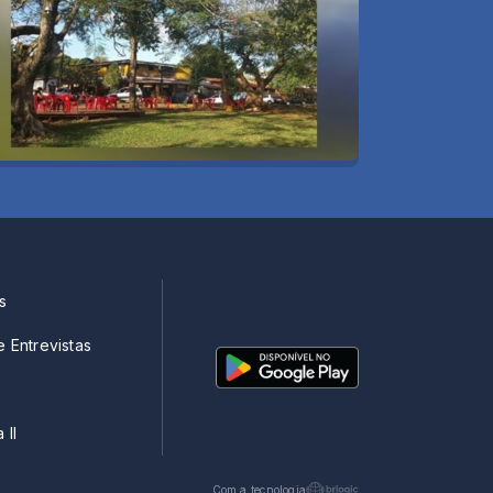
s
e Entrevistas
 II
Com a tecnologia