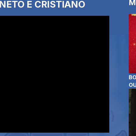
M
E NETO E CRISTIANO
BO
OU