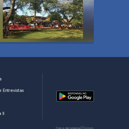
s
e Entrevistas
 II
Com a tecnologia