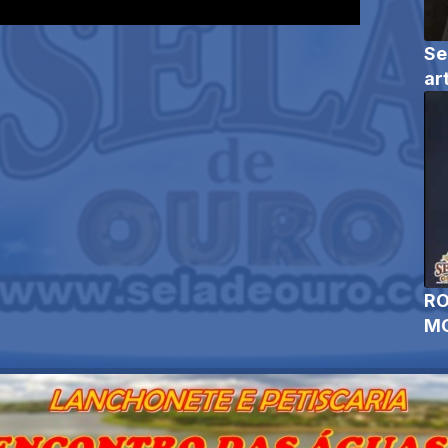
Se
ar
RO
MO