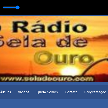
 DE CALAÇADA
 SERTANEJA com O MELHOR DA MUSICA SERTANEJA
Álbuns
Vídeos
Quem Somos
Contato
Programação