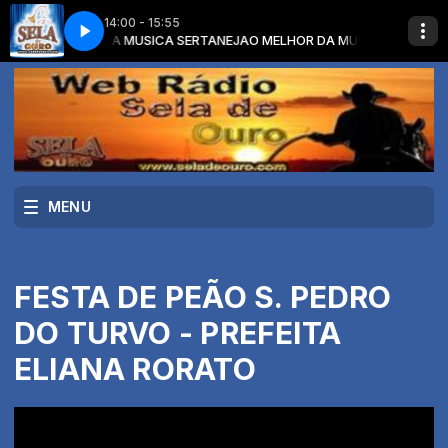
14:00 - 15:55
m O MELHOR DA MUSICA SERTANEJA
- OLHA ELA AI
EDUARDO COSTA - OLHA ELA AI
O MELHOR DA MUSICA SERTANEJA 
MENU
FESTA DE PEÃO S. PEDRO
DO TURVO - PREFEITA
ELIANA RORATO