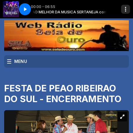
00:00 - 06:55
Amor +Música)
A SERTANEJA
O MELHOR DA MUSICA SERTANEJA com O MELHOR DA MUS
QUARTO 67 (Versão Completa) - Guilherme e Benuto (Gui
MENU
FESTA DE PEAO RIBEIRAO
DO SUL - ENCERRAMENTO