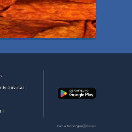
s
e Entrevistas
 II
Com a tecnologia