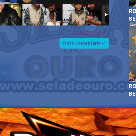
RO
SE
Novo comentário
RO
B