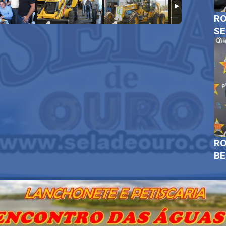
RO
SE
RO
B