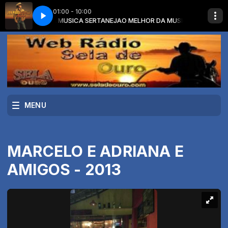
01:00 - 10:00
O MELHOR DA MUSICA SERTANEJA
 OVER BOOTS
JON PARDI - HEAD OVER BOOTS
O MELHOR DA MUSICA SERTANEJA co
MENU
MARCELO E ADRIANA E
AMIGOS - 2013