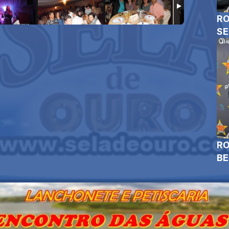
RO
SE
RO
B