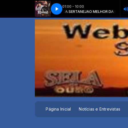
01:00 - 10:00
 com O MELHOR DA MUSICA SERTANEJA
 E SOROCABA - CORTANDO AS BR
FERNANDO E SOROCABA - CORTANDO
O MELHOR DA MUSICA SERTANEJ
Página Inicial
Notícias e Entrevistas