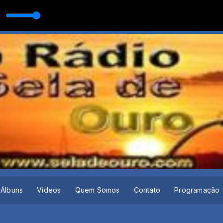
 AS BR
A com O MELHOR DA MUSICA SERTANEJA
Álbuns
Vídeos
Quem Somos
Contato
Programação