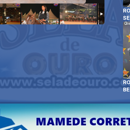
RO
SE
RO
B