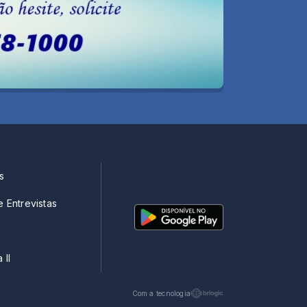
s
e Entrevistas
 II
Com a tecnologia