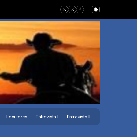
EJA
Locutores
Entrevista I
Entrevista II