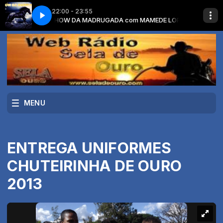
22:00 - 23:55
é Ep No Lago
MEDE LOPES
SHOW DA MADRUGADA com MAMEDE LOPES
Munhoz Mariano O que é O que é Ep No Lago
MENU
ENTREGA UNIFORMES
CHUTEIRINHA DE OURO
2013