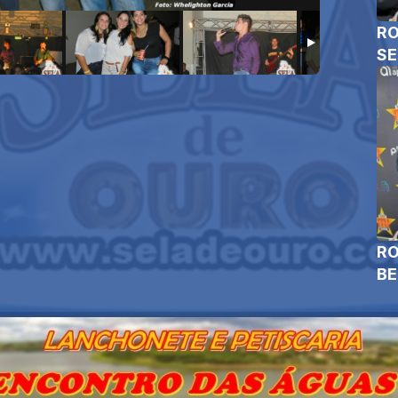
RO
SE
RO
B