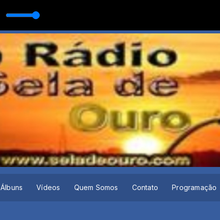
EM UM EX
Álbuns
Vídeos
Quem Somos
Contato
Programação