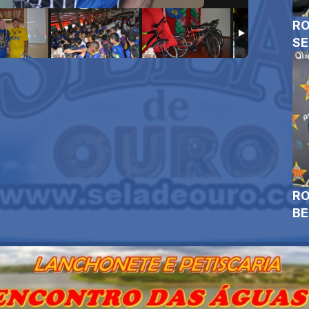
RO
SE
RO
B