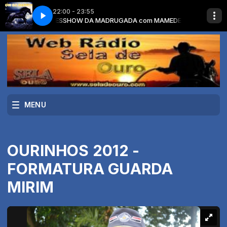
22:00 - 23:55
 MAMEDE LOPES
DE VERDADE
VINHETA 2019 - MUSICA DE VERDADE
SHOW DA MADRUGADA com MAMEDE LOPES
MENU
OURINHOS 2012 -
FORMATURA GUARDA
MIRIM