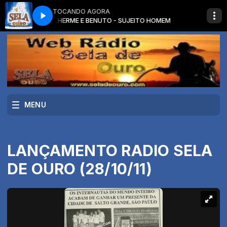
TOCANDO AGORA
A SERTANEJA
TO HOMEM
GUILHERME E BENUTO - SUJEITO HOMEM
O MELHOR DA MUSICA SERTANEJA com O MELHOR DA MUS
MENU
LANÇAMENTO RADIO SELA
DE OURO (28/10/11)