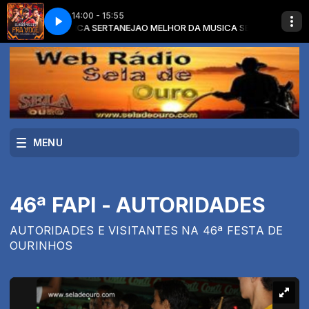
14:00 - 15:55
TO PRA VOCÊ (VÍDEO OFICIAL)
HOR DA MUSICA SERTANEJA
O MELHOR DA MUSICA SERTANEJA com O M
Patrick Costa, @HenriqueeJuliano - EU N
MENU
46ª FAPI - AUTORIDADES
AUTORIDADES E VISITANTES NA 46ª FESTA DE
OURINHOS