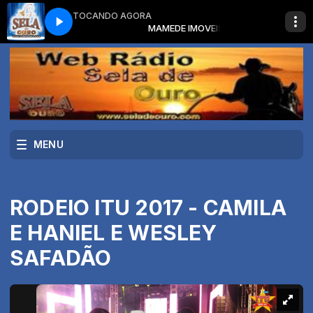
TOCANDO AGORA
A SERTANEJA com O MELHOR DA MUSICA SERTANEJA
MEDE IMOVEIS
MAMEDE IMOVEIS
O MELHOR DA MUSI
MENU
RODEIO ITU 2017 - CAMILA
E HANIEL E WESLEY
SAFADÃO