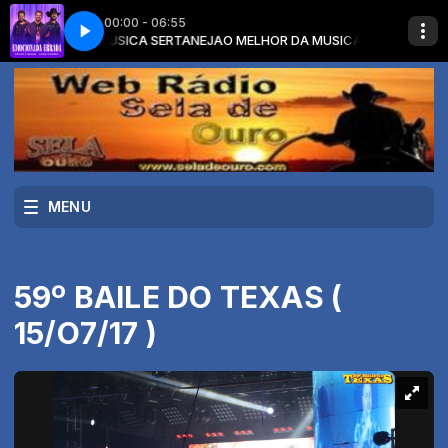
00:00 - 06:55
R DA MUSICA SERTANEJA
MOCIONADA ERRADA
FERNANDO E SOROCABA - EMOCIONADA ERRADA
O MELHOR DA MUSICA SERTANEJA com O MELH
MENU
59º BAILE DO TEXAS (
15/O7/17 )