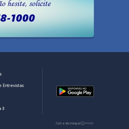
s
e Entrevistas
 II
Com a tecnologia