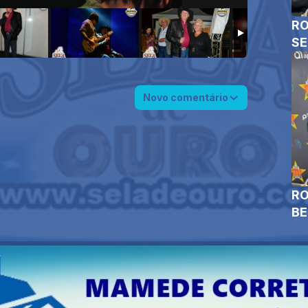
RO
SE
Novo comentário
RO
B